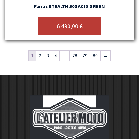
Fantic STEALTH 500 ACID GREEN
6 490,00
€
1
2
3
4
…
78
79
80
→