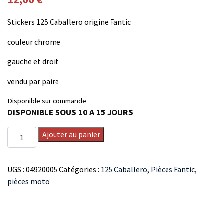
Stickers 125 Caballero origine Fantic
couleur chrome
gauche et droit
vendu par paire
Disponible sur commande
DISPONIBLE SOUS 10 A 15 JOURS
quantité
Ajouter au panier
de
KIT
STICKERS
UGS :
04920005
Catégories :
125 Caballero
,
Pièces Fantic
,
125
pièces moto
CABALLERO